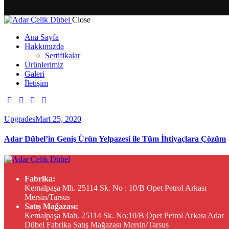
Close
Ana Sayfa
Hakkımızda
Sertifikalar
Ürünlerimiz
Galeri
İletişim
Upgrades
Mart 25, 2020
Adar Dübel’in Geniş Ürün Yelpazesi ile Tüm İhtiyaçlara Çözüm
Fabrika:
Kemalpaşa Mh. 25114 Sk. No : 10/B Opet Petrol Arkası
Mersin/Tarsus
Satış Mağazası:
Kemalpaşa Mah. 25114 Sk. No:10/B Opet Petrol Arkası Adar
Dübel Fabrika Satış Mağazası Mersin/Tarsus