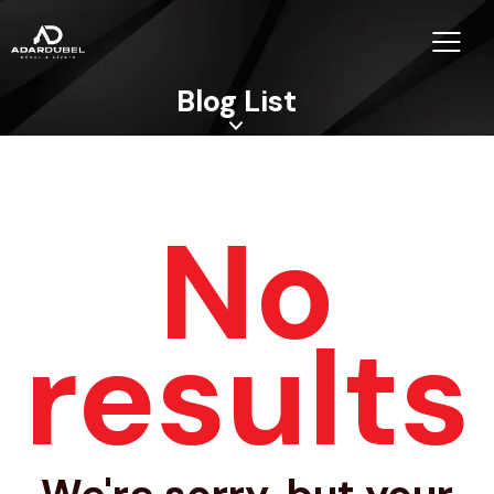
Blog List
No
results
We're sorry, but your